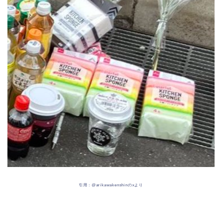
引用 : @arikawakenshinのxより