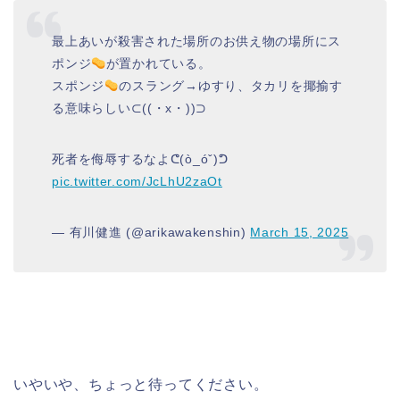
最上あいが殺害された場所のお供え物の場所にス
ポンジ
が置かれている。
スポンジ
のスラング→ゆすり、タカリを揶揄す
る意味らしい⊂((・x・))⊃
死者を侮辱するなよᕦ(ò_óˇ)ᕤ
pic.twitter.com/JcLhU2zaOt
— 有川健進 (@arikawakenshin)
March 15, 2025
いやいや、ちょっと待ってください。