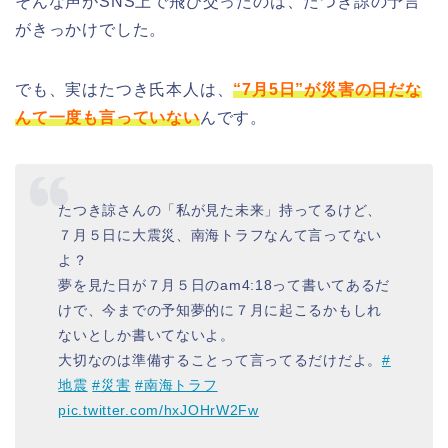
そんな声がSNS上で飛び交ったのは、たつき諒の予言
がきっかけでした。
でも、実はたつき氏本人は、
“7月5日”が災害の日だな
んて一度も言っていない
んです。
たつき諒さんの「私が見た未来」持ってるけど、
７月５日に大震災、南海トラフなんて言ってない
よ？
夢を見た日が７月５日のam4:18って書いてあるだ
けで、今までの予知夢的に７月に起こるかもしれ
ないとしか書いてないよ。
大切なのは準備することって言ってるだけだよ。
#
地震
#災害
#南海トラフ
pic.twitter.com/hxJOHrW2Fw