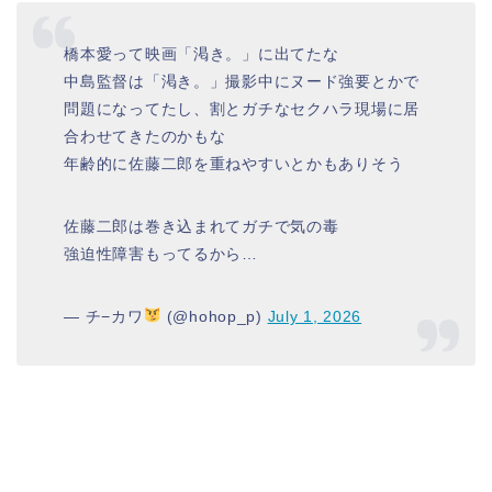
橋本愛って映画「渇き。」に出てたな
中島監督は「渇き。」撮影中にヌード強要とかで
問題になってたし、割とガチなセクハラ現場に居
合わせてきたのかもな
年齢的に佐藤二郎を重ねやすいとかもありそう
佐藤二郎は巻き込まれてガチで気の毒
強迫性障害もってるから…
— チ−カワ
(@hohop_p)
July 1, 2026