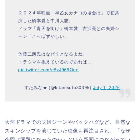
２０２４年映画「早乙女カナコの場合は」で初共
演した橋本愛と中川大志。
ドラマ『青天を衝け』橋本愛、吉沢亮との夫婦シ
ーン「こっぱずかしい」
佐藤二朗氏はなぜ？となるよね。
トラウマを抱えているのであれば…
pic.twitter.com/e8xJ969Ooe
— すたみな★ (@kitanisuto30395)
July 1, 2026
大河ドラマでの夫婦シーンやバックハグなど、自然な
スキンシップを演じていた映像も再注目され、「なぜ
今回は問題になったのか」という疑問につながってい