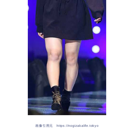
画像引用元 https://nogizakalife.tokyo