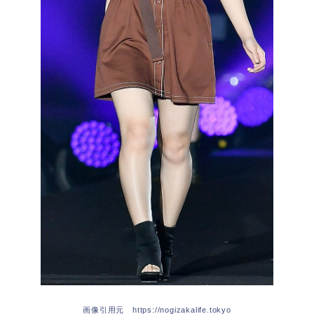
画像引用元 https://nogizakalife.tokyo