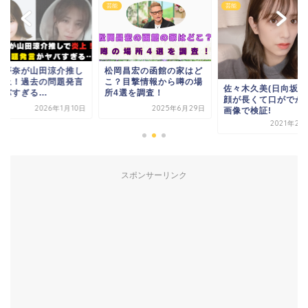
芸能
芸能
岡昌宏の函館の家はど
星乃夢奈が山田涼介
？目撃情報から噂の場
で炎上！過去の問題
佐々木久美(日向坂46)は
4選を調査！
がヤバすぎる…
顔が長くて口がでかい?
2025年6月29日
2026年1
画像で検証!
2021年2月22日
スポンサーリンク