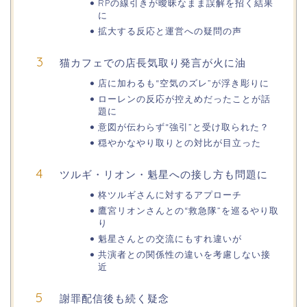
RPの線引きが曖昧なまま誤解を招く結果
に
拡大する反応と運営への疑問の声
猫カフェでの店長気取り発言が火に油
店に加わるも“空気のズレ”が浮き彫りに
ローレンの反応が控えめだったことが話
題に
意図が伝わらず“強引”と受け取られた？
穏やかなやり取りとの対比が目立った
ツルギ・リオン・魁星への接し方も問題に
柊ツルギさんに対するアプローチ
鷹宮リオンさんとの“救急隊”を巡るやり取
り
魁星さんとの交流にもすれ違いが
共演者との関係性の違いを考慮しない接
近
謝罪配信後も続く疑念