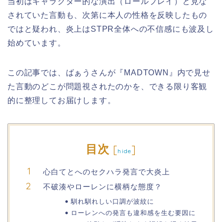
当初はキャラクター的な演出（ロールプレイ）と見な
されていた言動も、次第に本人の性格を反映したもの
ではと疑われ、炎上はSTPR全体への不信感にも波及し
始めています。
この記事では、ばぁうさんが『MADTOWN』内で見せ
た言動のどこが問題視されたのかを、できる限り客観
的に整理してお届けします。
目次
[
]
hide
心白てとへのセクハラ発言で大炎上
不破湊やローレンに横柄な態度？
馴れ馴れしい口調が波紋に
ローレンへの発言も違和感を生む要因に