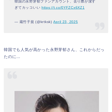
韓国の永野芽郁ファンアカウント、去り際が潔す
ぎてカッコいい
https://t.co/0YFZCx6XZ1
— 蔵竹子規 (@krtksk)
April 23, 2025
韓国でも人気が高かった永野芽郁さん、これからだっ
たのに…