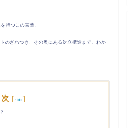
味を持つこの言葉。
ネットのざわつき、その奥にある対立構造まで、わか
目次
[
]
hide
？