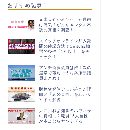
おすすめ記事！
元木大介が激ヤセした理由
は病気？がんやメンタル不
調の真相を調査！
スイッチオンライン加入期
間の確認方法！Switch2抽
選の条件「1年以上」をチ
ェック！
アンチ斎藤議員は誰？次の
選挙で落ちそうな兵庫県議
員まとめ！
財務省解体デモが起きた理
由と『真の目的』をわかり
やすく解説
大井川和彦知事のパワハラ
の真相は？職員13人自殺
が本当ならヤバすぎる…