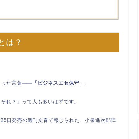
とは？
なった言葉――
「ビジネスエセ保守」
。
にそれ？」って人も多いはずです。
月25日発売の週刊文春で報じられた、小泉進次郎陣