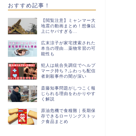
おすすめ記事！
【閲覧注意】ミャンマー大
地震の動画まとめ！想像以
上にヤバすぎる…
広末涼子が家宅捜索された
本当の理由…薬物常習の可
能性も
犯人は統合失調症でヘルプ
マーク持ち？ふわっち配信
者刺殺事件の闇が深い
斎藤知事問題がしつこく報
じられる理由をわかりやす
く解説
原油危機で食糧難｜長期保
存できるローリングストッ
ク食品まとめ