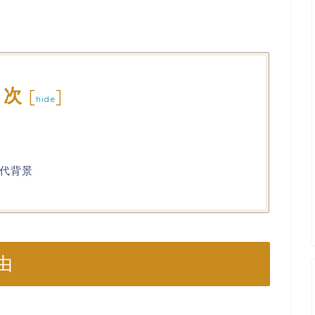
目次
[
]
hide
代背景
由