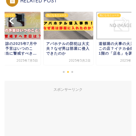
RELATED POST
なるニュース
気になるニュース
気になるニュース
パホテルの防犯は大丈
道頓堀の火事の火元はど
たつき諒の2025年7
？なぜ男は部屋に侵入
この店？イナカ会館地下
という予言はいつの
きたのか
1階の「店名」を調査！
と？本当に警戒すべき.
2025年5月2日
2025年8月19日
2025年7
スポンサーリンク