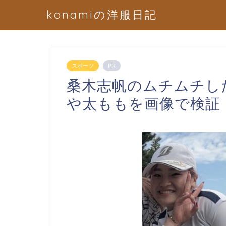
konamiの洋服日記
スポーツ
PR
桑木志帆のムチムチし
や太ももを画像で検証