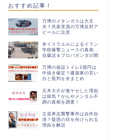
おすすめ記事！
万博のメタンガスは大丈
夫？共産党員の万博反対ア
ピールに注意
米イスラエルによるイラン
学校爆撃ニュースの真相…
自爆説＆プロパガンダの闇
万博の仮設トイレ2億円は
中抜き確定？建築家の言い
分と批判を全まとめ
元木大介が激ヤセした理由
は病気？がんやメンタル不
調の真相を調査！
立花孝志襲撃事件は自作自
演？疑惑の目を向けられる
理由を解説