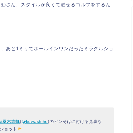
しほ)さん、スタイルが良くて魅せるゴルフをするん
は、あと1ミリでホールインワンだったミラクルショ
#桑木志帆
(
@kuwashiho
)のピンそばに付ける見事な
ショット