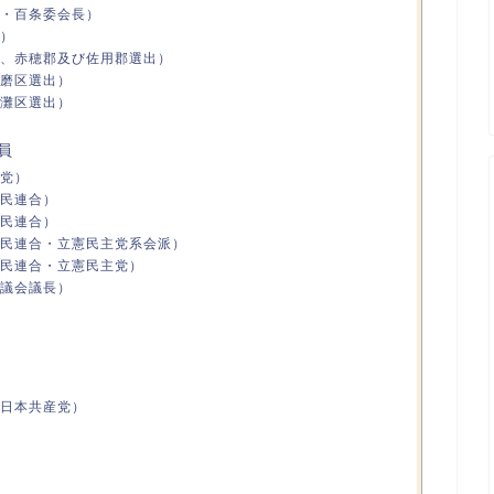
・百条委会長）
）
、赤穂郡及び佐用郡選出）
磨区選出）
灘区選出）
員
党）
民連合）
民連合）
民連合・立憲民主党系会派）
民連合・立憲民主党）
議会議長）
日本共産党）