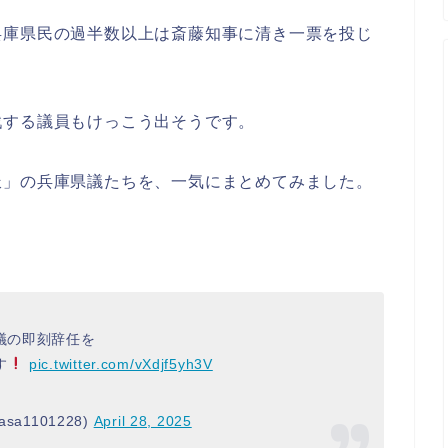
兵庫県民の過半数以上は斎藤知事に清き一票を投じ
戦する議員もけっこう出そうです。
派」の兵庫県議たちを、一気にまとめてみました。
議の即刻辞任を
す
pic.twitter.com/vXdjf5yh3V
sa1101228)
April 28, 2025