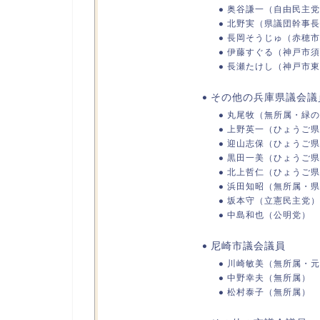
奥谷謙一（自由民主党
北野実（県議団幹事長
長岡そうじゅ（赤穂市
伊藤すぐる（神戸市須
長瀬たけし（神戸市東
その他の兵庫県議会議
丸尾牧（無所属・緑の
上野英一（ひょうご県
迎山志保（ひょうご県
黒田一美（ひょうご県
北上哲仁（ひょうご県
浜田知昭（無所属・県
坂本守（立憲民主党）
中島和也（公明党）
尼崎市議会議員
川崎敏美（無所属・元
中野幸夫（無所属）
松村泰子（無所属）