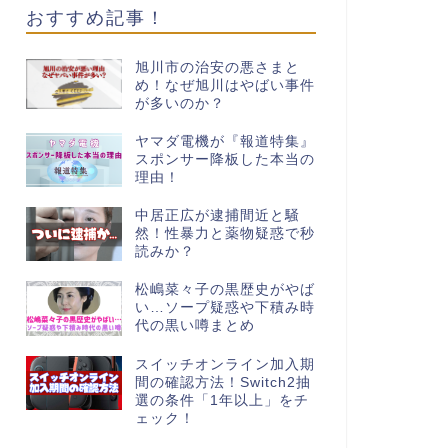
おすすめ記事！
旭川市の治安の悪さまと
め！なぜ旭川はやばい事件
が多いのか？
ヤマダ電機が『報道特集』
スポンサー降板した本当の
理由！
中居正広が逮捕間近と騒
然！性暴力と薬物疑惑で秒
読みか？
松嶋菜々子の黒歴史がやば
い…ソープ疑惑や下積み時
代の黒い噂まとめ
スイッチオンライン加入期
間の確認方法！Switch2抽
選の条件「1年以上」をチ
ェック！