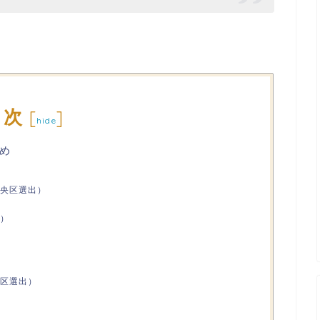
目次
[
]
hide
め
央区選出）
）
区選出）