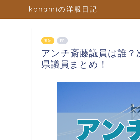
konamiの洋服日記
政治
PR
アンチ斎藤議員は誰？
県議員まとめ！