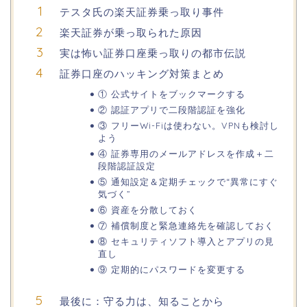
テスタ氏の楽天証券乗っ取り事件
楽天証券が乗っ取られた原因
実は怖い証券口座乗っ取りの都市伝説
証券口座のハッキング対策まとめ
① 公式サイトをブックマークする
② 認証アプリで二段階認証を強化
③ フリーWi-Fiは使わない。VPNも検討し
よう
④ 証券専用のメールアドレスを作成＋二
段階認証設定
⑤ 通知設定＆定期チェックで“異常にすぐ
気づく”
⑥ 資産を分散しておく
⑦ 補償制度と緊急連絡先を確認しておく
⑧ セキュリティソフト導入とアプリの見
直し
⑨ 定期的にパスワードを変更する
最後に：守る力は、知ることから