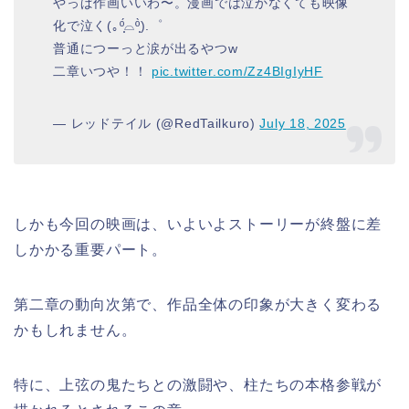
やっぱ作画いいわ〜。漫画では泣かなくても映像
化で泣く(｡º̩̩́⌓º̩̩̀).゜
普通につーっと涙が出るやつw
二章いつや！！
pic.twitter.com/Zz4BIgIyHF
— レッドテイル (@RedTailkuro)
July 18, 2025
しかも今回の映画は、いよいよストーリーが終盤に差
しかかる重要パート。
第二章の動向次第で、作品全体の印象が大きく変わる
かもしれません。
特に、上弦の鬼たちとの激闘や、柱たちの本格参戦が