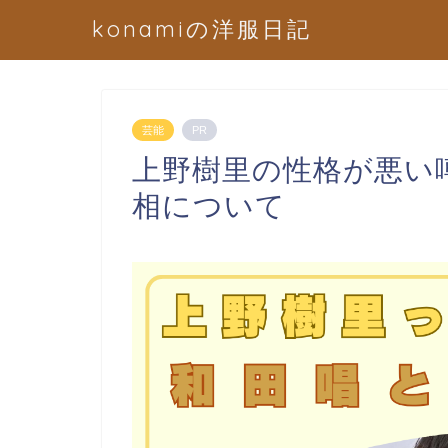
konamiの洋服日記
芸能
PR
上野樹里の性格が悪い
相について