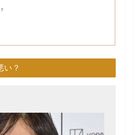
？
悪い？