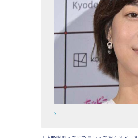
X
「上野樹里って性格悪いって聞くけど、