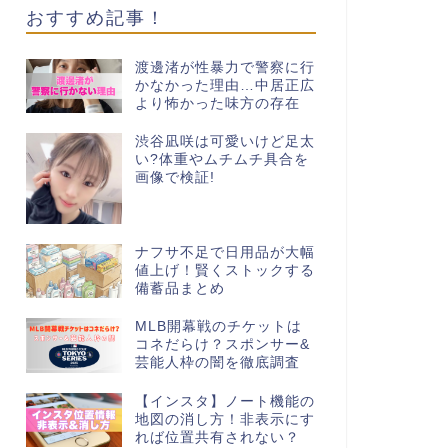
おすすめ記事！
渡邊渚が性暴力で警察に行
かなかった理由…中居正広
より怖かった味方の存在
渋谷凪咲は可愛いけど足太
い?体重やムチムチ具合を
画像で検証!
ナフサ不足で日用品が大幅
値上げ！賢くストックする
備蓄品まとめ
MLB開幕戦のチケットは
コネだらけ？スポンサー&
芸能人枠の闇を徹底調査
【インスタ】ノート機能の
地図の消し方！非表示にす
れば位置共有されない？