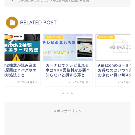
Tokyomotionのアカウントが翌日消滅？原因と対処法
RELATED POST
お役立ち情報
お役立ち情報
お役立ち情報
カーナビでテレビ見れる
Amazonのセールで一番
Switch2抽
車はNHK受信料が必要？
お得なのはいつ？知って
れない原因は
知らないと損する落と...
おきたい買い時＆逃...
ラーの対処法まと
2025年5月8日
2025年11月21日
2
スポンサーリンク