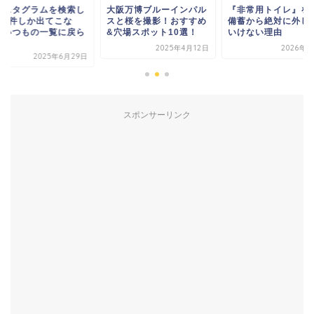
ンスタグラムを検索し
大阪万博ブルーインパル
『非常用トイレ』を
も1件しか出てこな
スと桜を撮影！おすすめ
備蓄から絶対に外し
？いつもの一覧に戻ら
&穴場スポット10選！
いけない理由
.
2025年4月12日
2026年4
2025年6月29日
スポンサーリンク