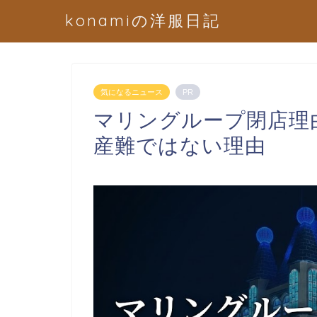
konamiの洋服日記
気になるニュース
PR
マリングループ閉店理
産難ではない理由