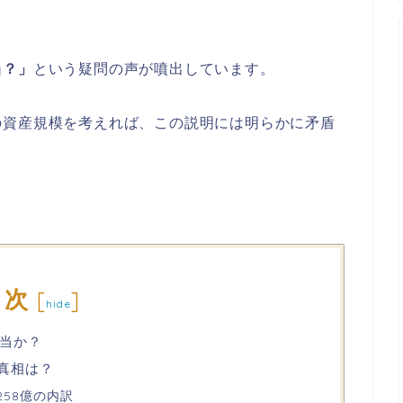
当？」
という疑問の声が噴出しています。
の資産規模を考えれば、この説明には明らかに矛盾
目次
[
]
hide
当か？
の真相は？
258億の内訳