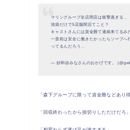
マリングループ全店閉店は衝撃過ぎる…
池袋だけで5店舗閉店てこと？
キャストさんには資金難て連絡来てるみ
一昔前は安全に働きたかったらソープへ
ってるんだろう…
— 紗和@みなさんのおかげです。 (@gwb_
「森下グループに限って資金難などあり
「回収終わったから損切りしただけだろ
「相変わらず逃げ足が速すぎる」