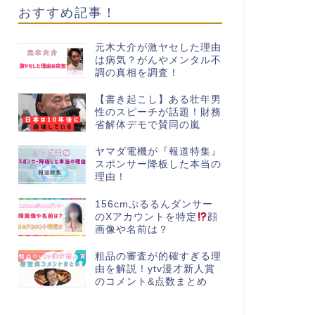
おすすめ記事！
元木大介が激ヤセした理由
は病気？がんやメンタル不
調の真相を調査！
【書き起こし】ある壮年男
性のスピーチが話題！財務
省解体デモで賛同の嵐
ヤマダ電機が『報道特集』
スポンサー降板した本当の
理由！
156cmぷるるんダンサー
のXアカウントを特定
顔
画像や名前は？
粗品の審査が的確すぎる理
由を解説！ytv漫才新人賞
のコメント&点数まとめ