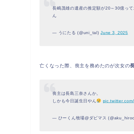
長嶋茂雄の遺産の推定額が20～30億っ
ん
— うにたる (@uni_tal)
June 3, 2025
亡くなった際、喪主を務めたのが次女の
喪主は長島三奈さんか。
しかも今日誕生日やん
pic.twitter.c
— ひーくん牧場@ダビマス (@aku_hiroc