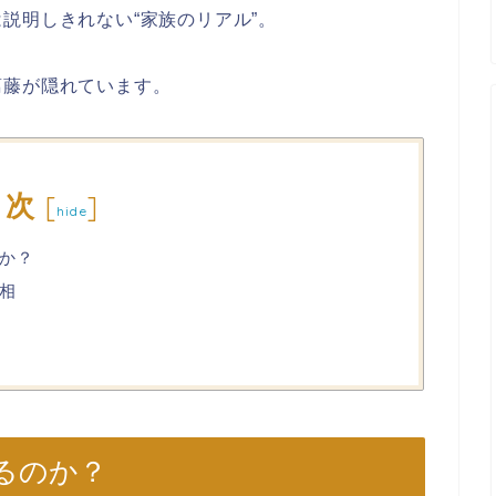
説明しきれない“家族のリアル”。
葛藤が隠れています。
目次
[
]
hide
か？
相
るのか？