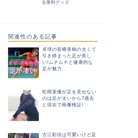
る便利グッズ
関連性のある記事
卓球の長﨑美柚の太くて
引き締まった足が美し
い!ムチムチと健康的な
足が魅力
松岡茉優が足を見せない
のは足が太いから?過去
と現在で画像検証!
古江彩佳は可愛いけど足