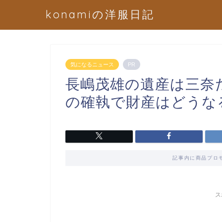
konamiの洋服日記
気になるニュース
PR
長嶋茂雄の遺産は三奈
の確執で財産はどうな
記事内に商品プロ
ス