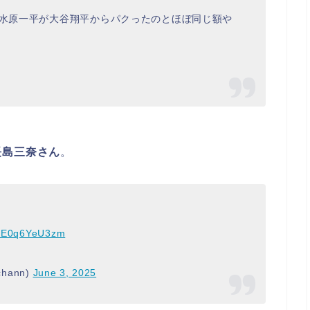
て水原一平が大谷翔平からパクったのとほぼ同じ額や
長島三奈さん
。
om/E0q6YeU3zm
hann)
June 3, 2025