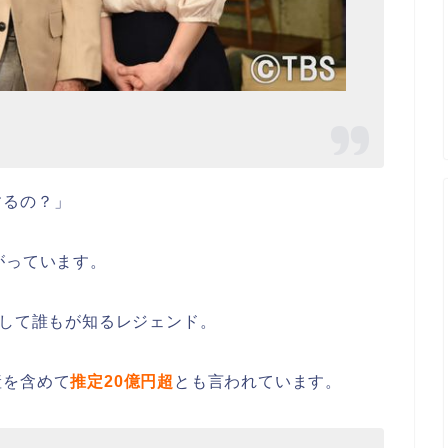
するの？」
がっています。
として誰もが知るレジェンド。
産を含めて
推定20億円超
とも言われています。