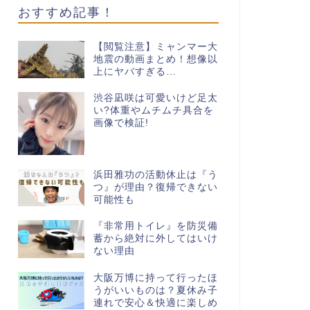
おすすめ記事！
【閲覧注意】ミャンマー大
地震の動画まとめ！想像以
上にヤバすぎる…
渋谷凪咲は可愛いけど足太
い?体重やムチムチ具合を
画像で検証!
浜田雅功の活動休止は『う
つ』が理由？復帰できない
可能性も
『非常用トイレ』を防災備
蓄から絶対に外してはいけ
ない理由
大阪万博に持って行ったほ
うがいいものは？夏休み子
連れで安心＆快適に楽しめ