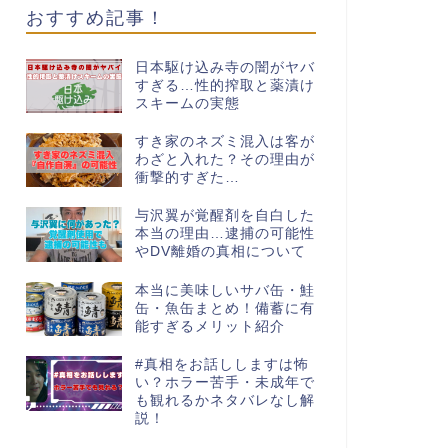
おすすめ記事！
日本駆け込み寺の闇がヤバ
すぎる…性的搾取と薬漬け
スキームの実態
すき家のネズミ混入は客が
わざと入れた？その理由が
衝撃的すぎた…
与沢翼が覚醒剤を自白した
本当の理由…逮捕の可能性
やDV離婚の真相について
本当に美味しいサバ缶・鮭
缶・魚缶まとめ！備蓄に有
能すぎるメリット紹介
#真相をお話ししますは怖
い？ホラー苦手・未成年で
も観れるかネタバレなし解
説！