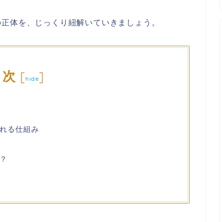
の正体を、じっくり紐解いていきましょう。
目次
[
]
hide
れる仕組み
？