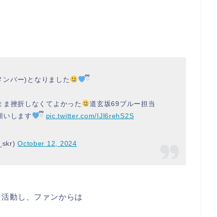
正規メンバー)となりました
ྀི
まま挫折しなくてよかった
道玄坂69ブルー担当
願いします
ྀི
pic.twitter.com/IJl6rehS2S
skr)
October 12, 2024
も活動し、ファンからは