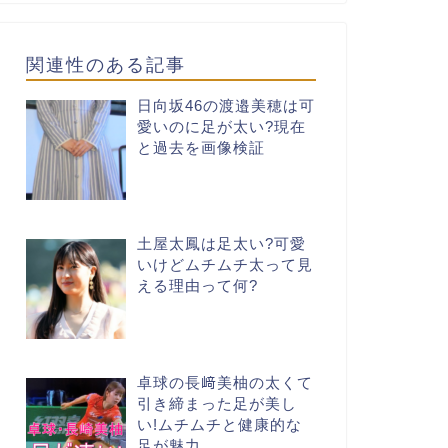
関連性のある記事
日向坂46の渡邉美穂は可
愛いのに足が太い?現在
と過去を画像検証
土屋太鳳は足太い?可愛
いけどムチムチ太って見
える理由って何?
卓球の長﨑美柚の太くて
引き締まった足が美し
い!ムチムチと健康的な
足が魅力