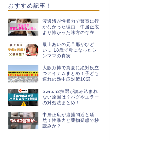
おすすめ記事！
渡邊渚が性暴力で警察に行
かなかった理由…中居正広
より怖かった味方の存在
最上あいの元旦那がひど
い… 18歳で母になったシ
ンママの真実
大阪万博で真夏に絶対役立
つアイテムまとめ！子ども
連れの熱中症対策10選
Switch2抽選が読み込まれ
ない原因は？バグやエラー
の対処法まとめ！
中居正広が逮捕間近と騒
然！性暴力と薬物疑惑で秒
読みか？