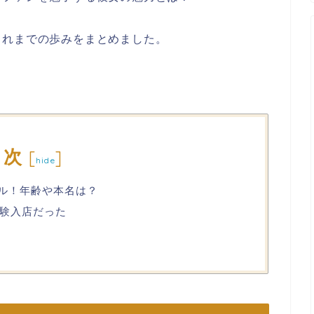
これまでの歩みをまとめました。
目次
[
]
hide
ール！年齢や本名は？
験入店だった