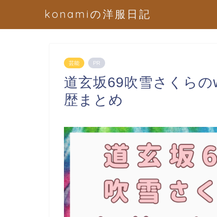
konamiの洋服日記
芸能
PR
道玄坂69吹雪さくらの
歴まとめ