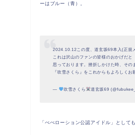
ーはブルー（青）。
2024.10.12この度、道玄坂69本入(
これは沢山のファンの皆様のおかげだと
思っております。挫折しかけた時、その
『吹雪さくら』をこれからもよろしくお
—
吹雪さくら
道玄坂69 (@fubukee_
「ぺぺローション公認アイドル」として