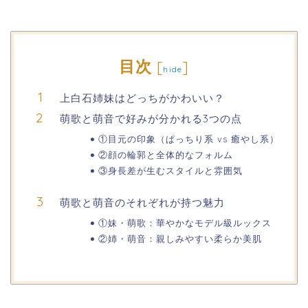
目次
[
]
hide
上白石姉妹はどっちがかわいい？
萌歌と萌音で好みが分かれる3つの点
①目元の印象（ぱっちり系 vs 癒やし系）
②顔の輪郭と全体的なフォルム
③身長差が生むスタイルと雰囲気
萌歌と萌音のそれぞれが持つ魅力
①妹・萌歌：華やかなモデル級ルックス
②姉・萌音：親しみやすい柔らか美肌