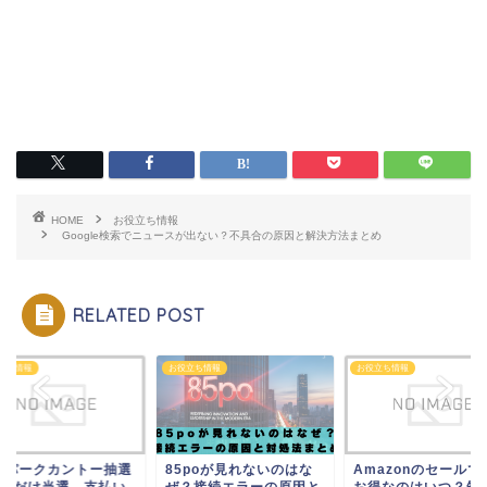
HOME
お役立ち情報
Google検索でニュースが出ない？不具合の原因と解決方法まとめ
RELATED POST
立ち情報
お役立ち情報
お役立ち情報
ケパークカントー抽選
85poが見れないのはな
Amazonのセールで