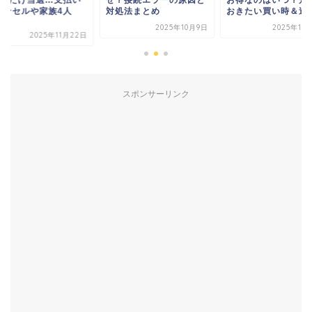
2人だけ当選…支払い
ぜ？接続エラーの原因と
お得なのはいつ？知
ャンセルや家族4人
対処法まとめ
おきたい買い時＆逃..
.
2025年10月9日
2025年11
2025年11月22日
スポンサーリンク