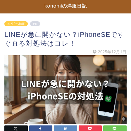
konamiの洋服日記
お役立ち情報
PR
LINEが急に開かない？iPhoneSEです
ぐ直る対処法はコレ！
2025年12月1日