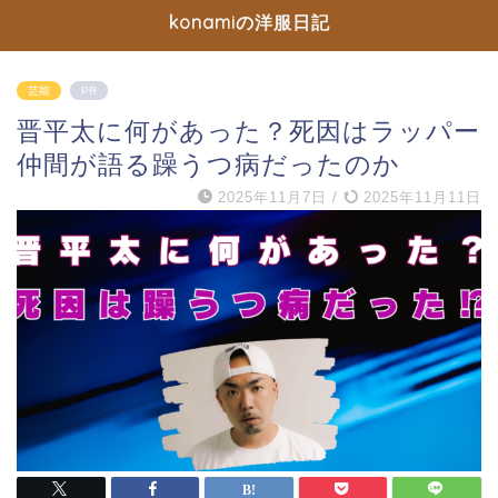
konamiの洋服日記
芸能
PR
晋平太に何があった？死因はラッパー
仲間が語る躁うつ病だったのか
2025年11月7日
/
2025年11月11日