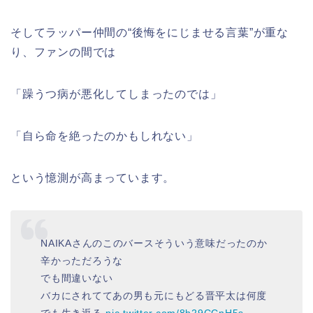
そしてラッパー仲間の“後悔をにじませる言葉”が重な
り、ファンの間では
「躁うつ病が悪化してしまったのでは」
「自ら命を絶ったのかもしれない」
という憶測が高まっています。
NAIKAさんのこのバースそういう意味だったのか
辛かっただろうな
でも間違いない
バカにされててあの男も元にもどる晋平太は何度
でも生き返る
pic.twitter.com/8h29CCnH5s