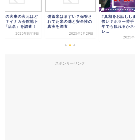
頓堀の火事の火元はど
備蓄米はまずい？保管さ
#真相をお話ししま
の店？イナカ会館地下
れてた米の味と安全性の
怖い？ホラー苦手・
階の「店名」を調査！
真実を調査
年でも観れるかネタ
レ...
2025年8月19日
2025年5月29日
2025年4月
スポンサーリンク