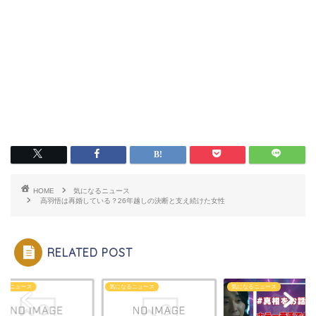
HOME
気になるニュース
高羽悟は再婚している？26年越しの決断と支え続けた女性
RELATED POST
なるニュース
気になるニュース
気になるニュース