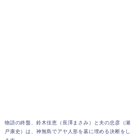
物語の終盤、鈴木佳恵（長澤まさみ）と夫の忠彦（瀬
戸康史）は、神無島でアヤ人形を墓に埋める決断をし