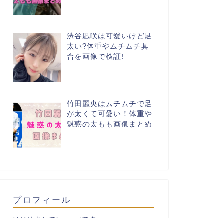
渋谷凪咲は可愛いけど足
太い?体重やムチムチ具
合を画像で検証!
竹田麗央はムチムチで足
が太くて可愛い！体重や
魅惑の太もも画像まとめ
プロフィール