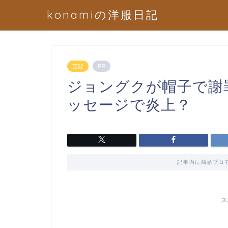
konamiの洋服日記
芸能
PR
ジョングクが帽子で謝
ッセージで炎上？
記事内に商品プロ
ス