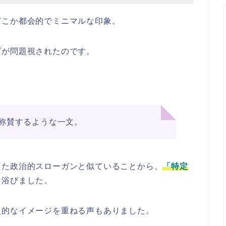
どこか都会的でミニマルな印象。
ズが問題視されたのです。
称賛するような一文。
った政治的スローガンと似ていることから、
「特定
を浴びました。
史的なイメージを重ねる声もありました。