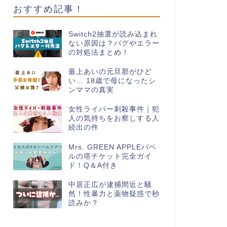
おすすめ記事！
Switch2抽選が読み込まれ
ない原因は？バグやエラー
の対処法まとめ！
最上あいの元旦那がひど
い… 18歳で母になったシ
ンママの真実
女性ライバー刺殺事件｜犯
人の気持ちをお察しする人
続出の件
Mrs. GREEN APPLEバベ
ルの塔チケット完全ガイ
ド！Q＆A付き
中居正広が逮捕間近と騒
然！性暴力と薬物疑惑で秒
読みか？