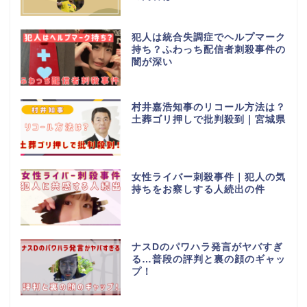
犯人は統合失調症でヘルプマーク
持ち？ふわっち配信者刺殺事件の
闇が深い
村井嘉浩知事のリコール方法は？
土葬ゴリ押しで批判殺到｜宮城県
女性ライバー刺殺事件｜犯人の気
持ちをお察しする人続出の件
ナスDのパワハラ発言がヤバすぎ
る…普段の評判と裏の顔のギャッ
プ！