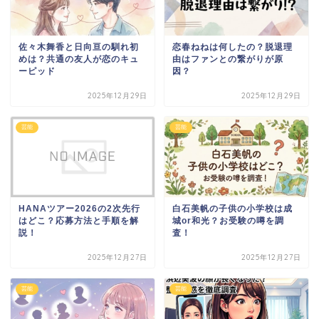
佐々木舞香と日向亘の馴れ初
恋春ねねは何したの？脱退理
めは？共通の友人が恋のキュ
由はファンとの繋がりが原
ーピッド
因？
2025年12月29日
2025年12月29日
芸能
芸能
HANAツアー2026の2次先行
白石美帆の子供の小学校は成
はどこ？応募方法と手順を解
城or和光？お受験の噂を調
説！
査！
2025年12月27日
2025年12月27日
芸能
芸能