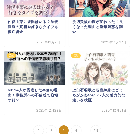
仲俣由菜に彼氏はいる？熱愛
浜辺美波の顔が変わった！長
報道の真相や好きなタイプも
くなった理由と整形疑惑を調
徹底調査
査
2025年12月25日
2025年12月23日
芸能
芸能
ME:I4人が脱退した本当の理
上白石萌歌と萌音姉妹はどっ
由！事務所への不信感で崩壊
ちがかわいい？2人の魅力的な
寸前？
違いを検証
2025年12月22日
2025年12月21日
...
1
2
3
4
29