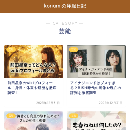
konamiの洋服日記
― CATEGORY ―
芸能
芸能
芸能
前田星奈のwikiプロフィー
アイナジエンドはブスすぎ
ル！身長・体重や経歴を徹底
る？BiSH時代の画像や現在の
調査！
評判を徹底調査
2025年12月31日
2025年12月31日
芸能
芸能