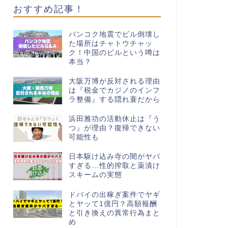
おすすめ記事！
バンコク地震でビル倒壊し
た場所はチャトウチャッ
ク！中国のビルという噂は
本当？
大阪万博が反対される理由
は『税金でカジノのインフ
ラ整備』する隠れ蓑だから
浜田雅功の活動休止は『う
つ』が理由？復帰できない
可能性も
日本駆け込み寺の闇がヤバ
すぎる…性的搾取と薬漬け
スキームの実態
ドバイの出稼ぎ案件でヤギ
とヤッて1億円？高額報酬
と引き換えの異常行為まと
め