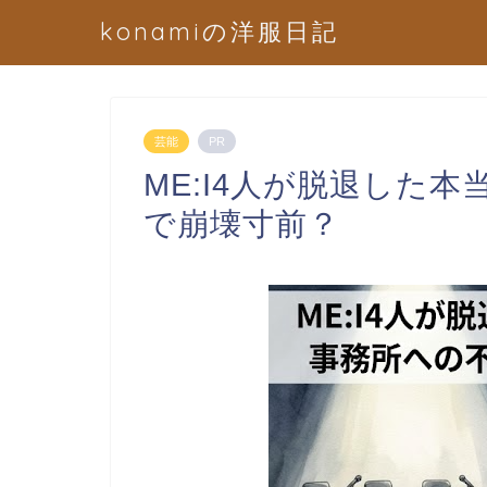
konamiの洋服日記
芸能
PR
ME:I4人が脱退した
で崩壊寸前？