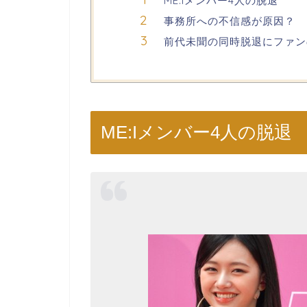
ME:Iメンバー4人の脱退
事務所への不信感が原因？
前代未聞の同時脱退にファン
ME:Iメンバー4人の脱退