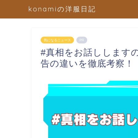
konamiの洋服日記
気になるニュース
PR
#真相をお話しします
告の違いを徹底考察！