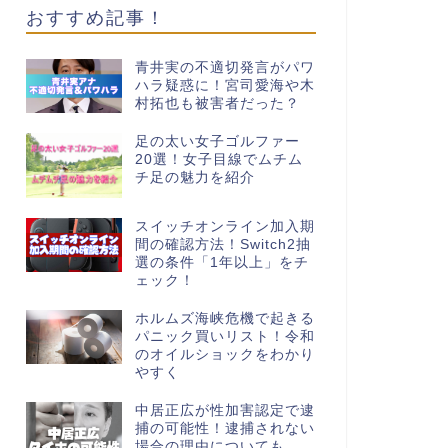
おすすめ記事！
青井実の不適切発言がパワ
ハラ疑惑に！宮司愛海や木
村拓也も被害者だった？
足の太い女子ゴルファー
20選！女子目線でムチム
チ足の魅力を紹介
スイッチオンライン加入期
間の確認方法！Switch2抽
選の条件「1年以上」をチ
ェック！
ホルムズ海峡危機で起きる
パニック買いリスト！令和
のオイルショックをわかり
やすく
中居正広が性加害認定で逮
捕の可能性！逮捕されない
場合の理由についても