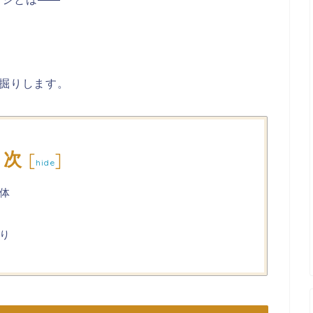
深掘りします。
目次
[
]
hide
体
り