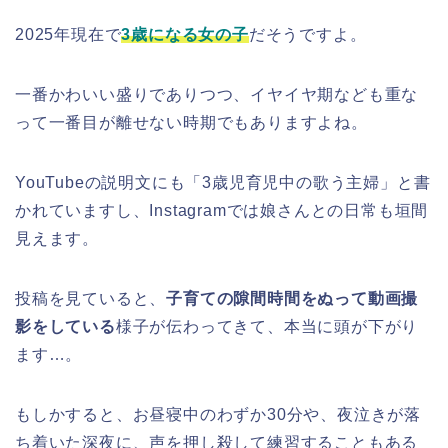
2025年現在で
3歳になる女の子
だそうですよ。
一番かわいい盛りでありつつ、イヤイヤ期なども重な
って一番目が離せない時期でもありますよね。
YouTubeの説明文にも「3歳児育児中の歌う主婦」と書
かれていますし、Instagramでは娘さんとの日常も垣間
見えます。
投稿を見ていると、
子育ての隙間時間をぬって動画撮
影をしている
様子が伝わってきて、本当に頭が下がり
ます…。
もしかすると、お昼寝中のわずか30分や、夜泣きが落
ち着いた深夜に、声を押し殺して練習することもある