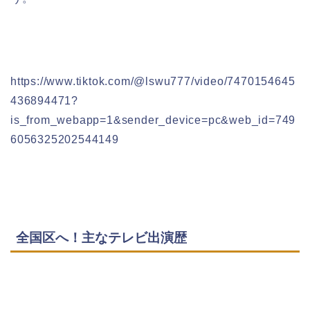
https://www.tiktok.com/@lswu777/video/7470154645
436894471?
is_from_webapp=1&sender_device=pc&web_id=749
6056325202544149
全国区へ！主なテレビ出演歴