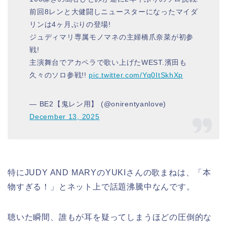
前回8レンと大健闘しニュースターになったマイダ
リンは4ヶ月ぶりの登場!
ジュディマリ専属モノマネの主婦橋爪奈菜が初参
戦!
主演舞台でアカペラで歌い上げたWEST.濱田も
久々のソロ参戦!!
pic.twitter.com/Yq0ItSkhXp
— BE2【鬼レン用】 (@onirentyanlove)
December 13, 2025
特にJUDY AND MARYのYUKIさんの歌まねは、「本
物すぎる！」とネット上で話題沸騰中なんです。
聴いた瞬間、誰もが耳を疑ってしまうほどの圧倒的な