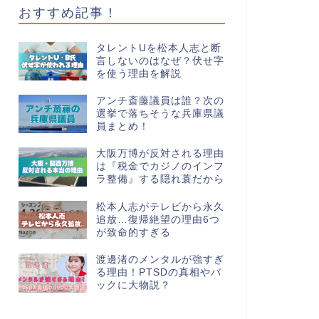
おすすめ記事！
タレントUを松本人志と断
言しないのはなぜ？伏せ字
を使う理由を解説
アンチ斎藤議員は誰？次の
選挙で落ちそうな兵庫県議
員まとめ！
大阪万博が反対される理由
は『税金でカジノのインフ
ラ整備』する隠れ蓑だから
松本人志がテレビから永久
追放…復帰絶望の理由6つ
が致命的すぎる
渡邊渚のメンタルが強すぎ
る理由！PTSDの真相やバ
ックに大物説？