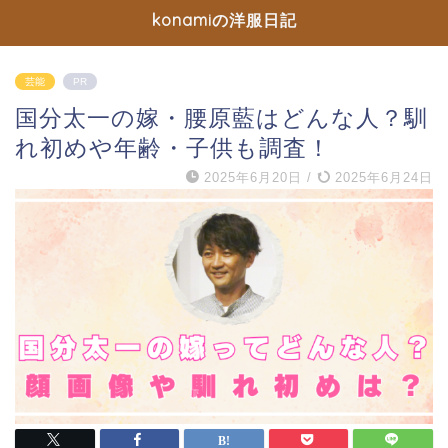
konamiの洋服日記
芸能
PR
国分太一の嫁・腰原藍はどんな人？馴
れ初めや年齢・子供も調査！
2025年6月20日
/
2025年6月24日