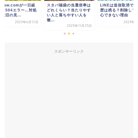
kiraw.comが一日経
スタバ福袋の当選倍率は
LINEは送信取消で
ても504エラー…対処
どれくらい？当たりやす
歴は残る？削除して
復旧の見...
い人と落ちやすい人を
心できない理由
徹...
2025年6月12日
2025年5
2025年11月25日
スポンサーリンク