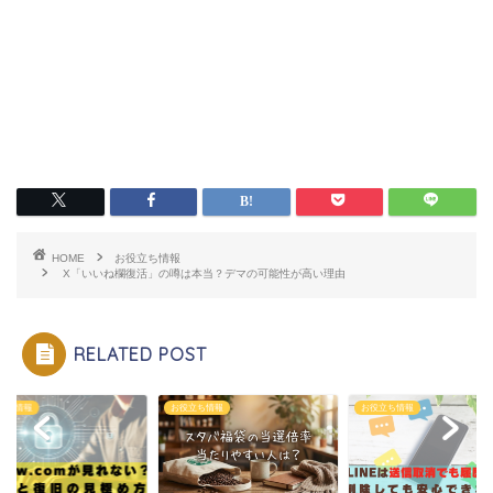
HOME
お役立ち情報
X「いいね欄復活」の噂は本当？デマの可能性が高い理由
RELATED POST
立ち情報
お役立ち情報
お役立ち情報