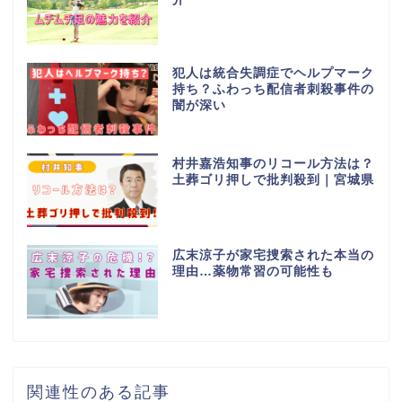
犯人は統合失調症でヘルプマーク
持ち？ふわっち配信者刺殺事件の
闇が深い
村井嘉浩知事のリコール方法は？
土葬ゴリ押しで批判殺到｜宮城県
広末涼子が家宅捜索された本当の
理由…薬物常習の可能性も
関連性のある記事